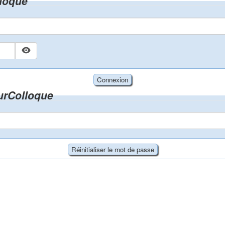
loque
zurColloque