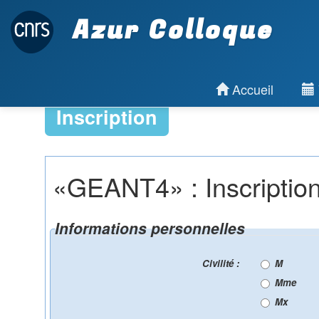
Azur Colloque
Accueil
Inscription
«GEANT4» : Inscriptio
Informations personnelles
Civilité :
M
Mme
Mx