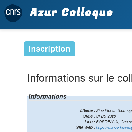
Azur Colloque
Inscription
Informations sur le co
Informations
Libellé :
Sino French BioIma
Sigle :
SFBS 2026
Lieu :
BORDEAUX, Centre-B
Site Web :
https://france-bioim