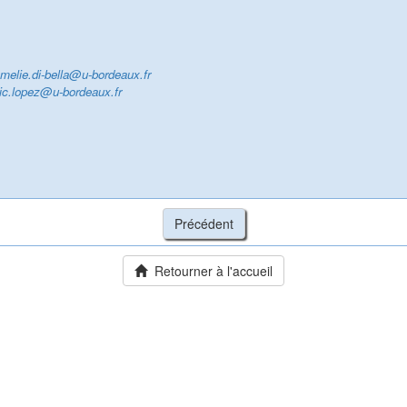
melie.di-bella@u-bordeaux.fr
ic.lopez@u-bordeaux.fr
Retourner à l'accueil